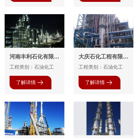
河南丰利石化有限公
大庆石化工程有限公
司，120万吨催化装
司蒲城清洁能源化工
工程类别：石油化工
工程类别：石油化工
置防腐保温防火
有限责任公司70万
吨每年煤制烯烃项目
了解详情
了解详情
40万吨每年聚丙烯
装置钢结构防腐工程