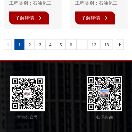
司丙烯提纯，MTBE
司丙烯提纯，防腐保
工程类别：石油化工
工程类别：石油化工
装置防腐保温防火
温防火
了解详情
了解详情
1
2
3
4
5
6
...
12
13
官方公众号
扫码咨询