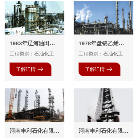
1983年辽河油田沥
1978年盘锦乙烯装
青厂常减压装置防腐
置防腐保温工程
工程类别：石油化工
工程类别：石油化工
保温工程
了解详情
了解详情
河南丰利石化有限公
河南丰利石化有限公