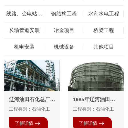
线路、变电站工
钢结构工程
水利水电工程
程
长输管道安装
冶金项目
桥梁工程
机电安装
机械设备
其他项目
辽河油田石化总厂西
1985年辽河油田茨
蒸馏装置防腐保温及
榆坨采油厂5000m3
工程类别：石油化工
工程类别：石油化工
钢结构防火工程
罐内防腐外保温工程
了解详情
了解详情