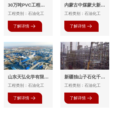
30万吨PVC工程图
内蒙古中煤蒙大新能
片VCM装置设备安
源化工有限公司60
工程类别：石油化工
工程类别：石油化工
装
万吨DMTO装置保温
工程
了解详情
了解详情
山东天弘化学有限公
新疆独山子石化千万
司9万吨乙丙橡胶及
吨炼油、百万吨乙烯
工程类别：石油化工
工程类别：石油化工
原料配套项目防腐保
项目钢结构防腐工程
温
了解详情
了解详情