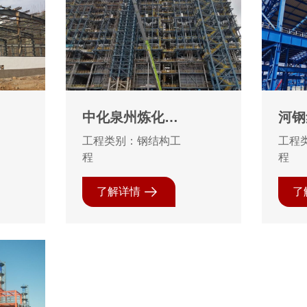
中化泉州炼化钢
河钢
结构安装防腐工
钢铁
工程类别：钢结构工
工程
程项目
司环
程
程
升级
了解详情
了
钢工
护工