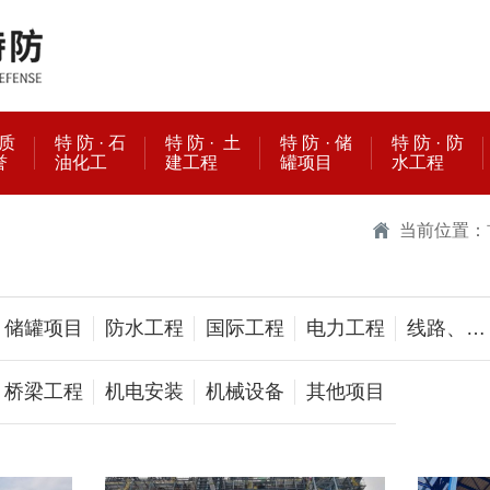
质
特防·石
特防· 土
特防·储
特防·防
誉
油化工
建工程
罐项目
水工程
当前位置：
储罐项目
防水工程
国际工程
电力工程
线路、变
电站工程
桥梁工程
机电安装
机械设备
其他项目