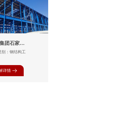
集团石家庄
有限责任公
类别：钢结构工
保搬迁产品
改造项目炼
解详情
程彩钢板维
程