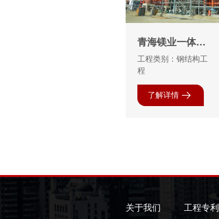
青海镁业一体化
项目聚合结构安
工程类别：钢结构工
装、防火工程
程
了解详情
关于我们
工程专利