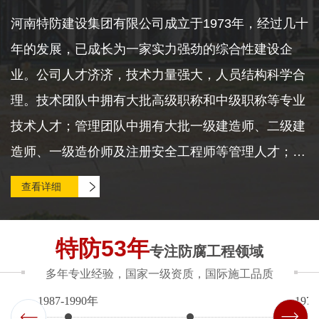
河南特防建设集团有限公司成立于1973年，经过几十
年的发展，已成长为一家实力强劲的综合性建设企
业。公司人才济济，技术力量强大，人员结构科学合
理。技术团队中拥有大批高级职称和中级职称等专业
技术人才；管理团队中拥有大批一级建造师、二级建
造师、一级造价师及注册安全工程师等管理人才；同
时，拥有“八大员”“三类人员”等项目管理人才。人员
查看详细
配套齐全，形成了专业覆盖广泛、梯队层次清晰的管
理队伍，为公司各项工程建设与项目管理提供了坚实
特防53年
专注防腐工程领域
的人才保障。 公司现持有石油化工工程施工总承包
多年专业经验，国家一级资质，国际施工品质
壹级、机电工程施工总承包壹级资质；建筑机电安装
1987-1990年
197
工程、防水防腐保温工程、建筑装修装饰工程、消防