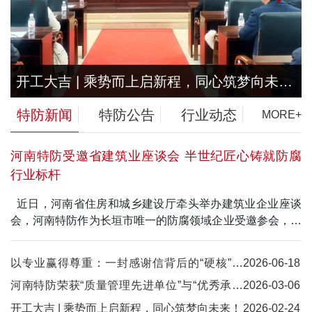
开工大吉 | 乘势而上启新程，同心筑梦向未
来！
特防新闻
特防公告
行业动态
MORE+
河南特防受邀省建筑业座谈会 半世纪匠心铸就防腐
行业标杆
近日，河南省住房和城乡建设厅牵头举办建筑业企业座谈
会，河南特防作为长垣市唯一的防腐领域企业受邀参会，并
在会议中分享了防腐工程项目的实践经验与建设思路。半世
纪匠心沉淀，夯实防腐专业核心竞争力 上万项各类工程项
以专业赢得尊重：一封感谢信背后的“硬核”实
2026-06-18
目为河南特防锤炼出扎实的实操经验：从刘家峡水电站、辽
力！
河南特防荣获“质量管理先进单位”与“优秀承包
2026-03-06
河油田项目，到国内火电、风电、炼化厂区的防腐工程，再
商”双项殊荣
到俄罗斯、沙特等“一带一路”沿线国家的石化项目，经跨区
开工大吉 | 乘势而上启新程，同心筑梦向未来！
2026-02-24