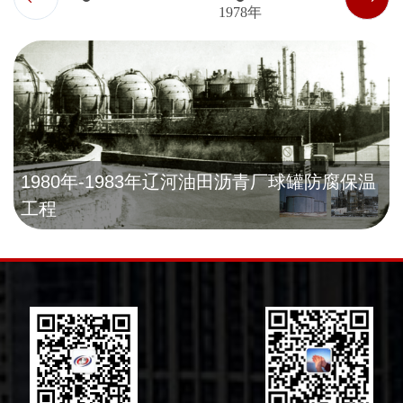
1978年
设施工程等专业承包壹级资质；建筑工程、市政公用
工程、电力工程、冶金工程等施工总承包资质；地基
基础工程、钢结构工程、海洋石油工程、电子与智能
化工程、桥梁工程、隧道工程、城市与道路照明工
程、建筑幕墙工程、环保工程、特种工程（特殊设备
起重吊装、建筑物纠偏和平移、特种防雷、结构补
1980年-1983年辽河油田沥青厂球罐防腐保温
工程
强）、施工劳务及模板脚手架等多项资质；压力管道
GB1\GB2\GC1、D类压力容器（含设计、安装、制
造、维修）、电力承装（修、试）等许可资格；检维
修能力资格；以及中石化、中石油、中海油、中化、
中核、中建、中铁等市场准入经营资格。 公司连续
多年被河南省工商业联合会评为“河南省民营企业服