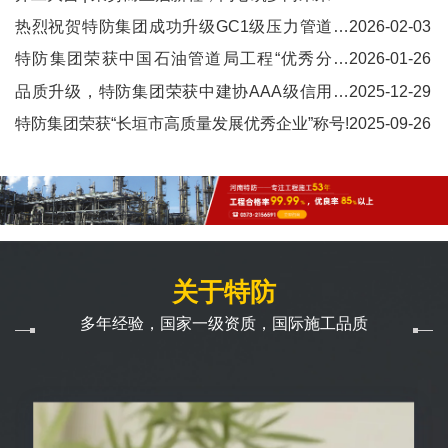
域多品类项目的历练，河南特防积累了海量不同工况的实践
热烈祝贺特防集团成功升级GC1级压力管道安
2026-02-03
经验，深耕各细分领域，构建出行业独有的技术壁垒，建成
装资质!
特防集团荣获中国石油管道局工程“优秀分包
2026-01-26
了覆盖各类极端工况的数据库，梳理出上万组工艺参数，是
商”称号！
企业打造定制化防腐方案的“智慧中枢”。全流程系统化管
品质升级，特防集团荣获中建协AAA级信用认
2025-12-29
控，总结可推广复制的防腐施工经验 五十多年来，河南特
证!
特防集团荣获“长垣市高质量发展优秀企业”称号!
2025-09-26
防总结形成了研发前置、定制方案、过程严控、全周期养护
的特色管理模式，从根本上解决了防腐行业“短期锈蚀、涂
层脱落、返工返修”的共性问题。 长垣本土走向全球市场，
河南特防始终将“让每一处防腐工程更耐久”作为自身使命。
半个多世纪初心不改，未来企业仍将以专业为笔墨、以创新
为色彩，为中国基础设施筑牢坚固的“防腐盾牌”！
关于特防
多年经验，国家一级资质，国际施工品质