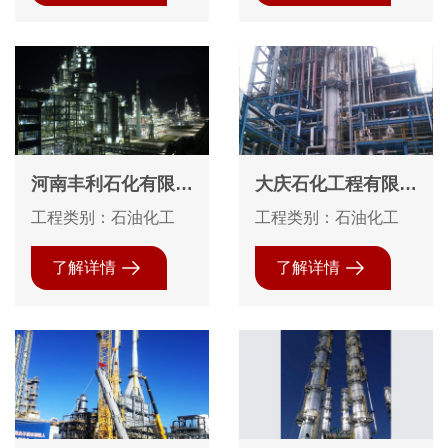
河南丰利石化有限公
大庆石化工程有限公
司，120万吨催化装
司蒲城清洁能源化工
工程类别：石油化工
工程类别：石油化工
置防腐保温防火
有限责任公司70万
吨每年煤制烯烃项目
了解详情
了解详情
40万吨每年聚丙烯
装置钢结构防腐工程