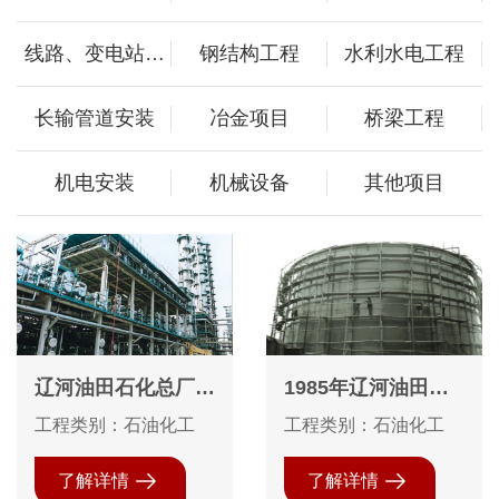
线路、变电站工
钢结构工程
水利水电工程
程
长输管道安装
冶金项目
桥梁工程
机电安装
机械设备
其他项目
辽河油田石化总厂西
1985年辽河油田茨
蒸馏装置防腐保温及
榆坨采油厂5000m3
工程类别：石油化工
工程类别：石油化工
钢结构防火工程
罐内防腐外保温工程
了解详情
了解详情