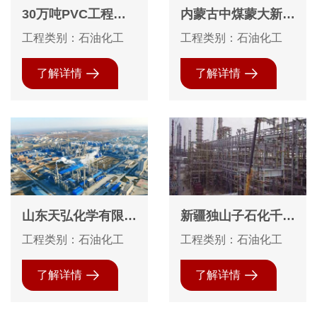
30万吨PVC工程图
内蒙古中煤蒙大新能
片VCM装置设备安
源化工有限公司60
工程类别：石油化工
工程类别：石油化工
装
万吨DMTO装置保温
工程
了解详情
了解详情
山东天弘化学有限公
新疆独山子石化千万
司9万吨乙丙橡胶及
吨炼油、百万吨乙烯
工程类别：石油化工
工程类别：石油化工
原料配套项目防腐保
项目钢结构防腐工程
温
了解详情
了解详情