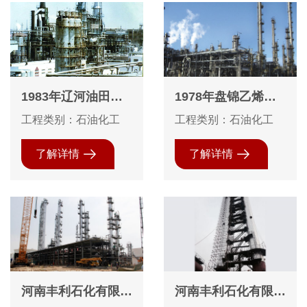
1983年辽河油田沥
1978年盘锦乙烯装
青厂常减压装置防腐
置防腐保温工程
工程类别：石油化工
工程类别：石油化工
保温工程
了解详情
了解详情
河南丰利石化有限公
河南丰利石化有限公