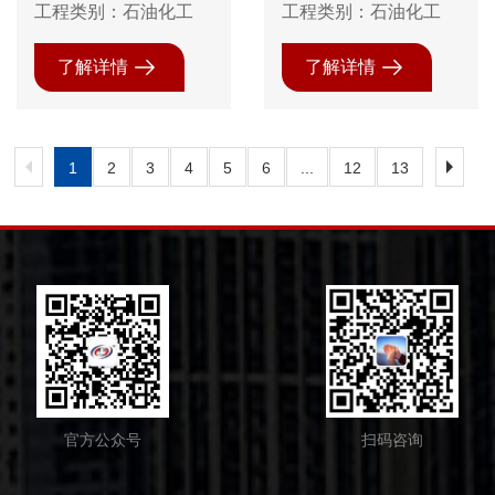
司丙烯提纯，MTBE
司丙烯提纯，防腐保
工程类别：石油化工
工程类别：石油化工
装置防腐保温防火
温防火
了解详情
了解详情
1
2
3
4
5
6
...
12
13
官方公众号
扫码咨询