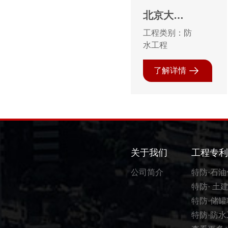
北京大学
校内科研
工程类别：防
楼、会议
水工程
楼、教学
了解详情
楼防水施
工10万㎡
防水工程
关于我们
工程专利
公司简介
特防·石
特防· 土
特防·储
特防·防