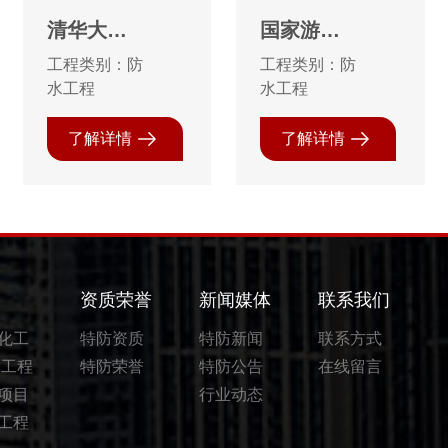
清华大学
国家游泳
1997-2010
中心“水立
工程类别：防
工程类别：防
年36万㎡
方”10万㎡
水工程
水工程
防水工程
防水工程
了解详情
了解详情
资质荣誉
新闻媒体
联系我们
油化工
特防资质
特防新闻
联系方式
建工程
特防荣誉
特防公告
在线留言
罐项目
行业动态
水工程