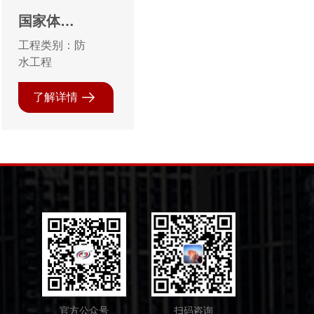
国家体育
场“鸟
工程类别：防
巢”15万㎡
水工程
防水工程
了解详情
官方公众号
扫码咨询