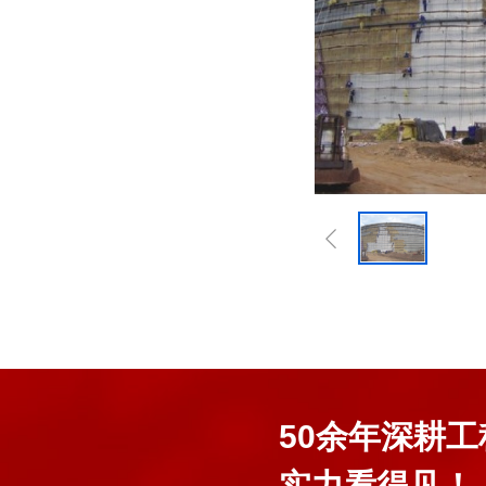
50余年深耕
实力看得见！