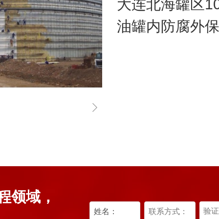
大连北海罐区10×
油罐内防腐外
工程领域，