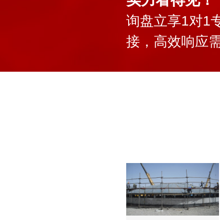
询盘立享1对1
接，高效响应